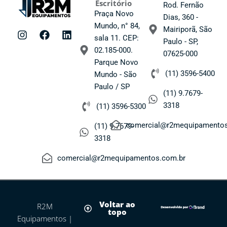
Escritório
Rod. Fernão
Praça Novo
Dias, 360 -
I
F
L
Mundo, n° 84,
Mairiporã, São
n
a
i
sala 11. CEP:
s
c
n
Paulo - SP,
02.185-000.
t
e
k
07625-000
a
b
e
Parque Novo
g
o
d
(11) 3596-5400
Mundo - São
r
o
i
Paulo / SP
a
k
n
(11) 9.7679-
m
3318
(11) 3596-5300
comercial@r2mequipamentos
(11) 9.7679-
3318
comercial@r2mequipamentos.com.br
Voltar ao
R2M
topo
Equipamentos |